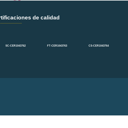
tificaciones de calidad
SC-CER1043762
FT-CER1043763
CS-CER1043764