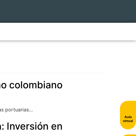
imo colombiano
as portuarias…
Aula
virtual
: Inversión en