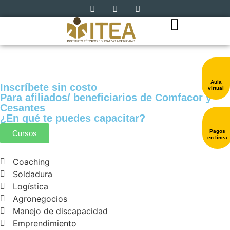
Aula
Inscríbete sin costo
virtual
Para afiliados/ beneficiarios de Comfacor y
Cesantes
¿En qué te puedes capacitar?
Pagos
Cursos
en línea
Coaching
Soldadura
Logística
Agronegocios
Manejo de discapacidad
Emprendimiento