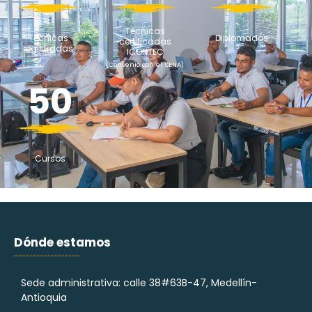
Técnicas
Técnicas
Diplomados
certificadas
registradas
ICONTEC
(Convenio con el SENA)
50
Cursos
Dónde estamos
Sede administrativa: calle 38#63B-47, Medellín-
Antioquia