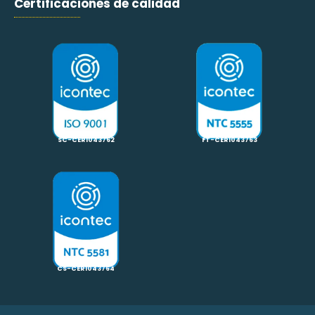
Certificaciones de calidad
SC-CER1043762
FT-CER1043763
CS-CER1043764