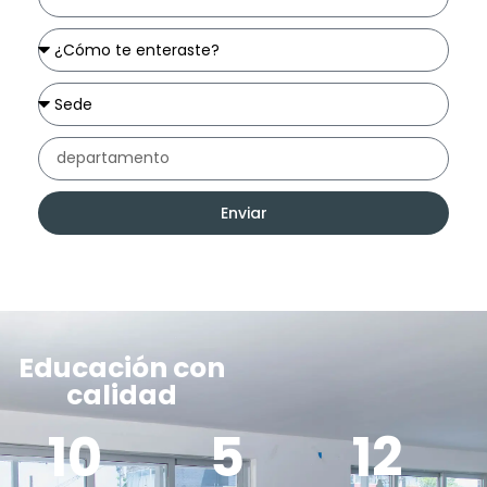
Enviar
Educación con
calidad
10
5
12